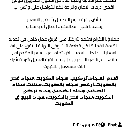
ممتلكاتكم الغالية ولدينا عدد من الفنيين المدربيين لتوفير
اقصى درجات الامان والراحة لكم للتواصل على واتس آب
نشترى غرف نوم الاطفال بأفضل الاسعار
يسعدنا تلقي اتصالتكم .. اتصال أو واتساب
عملاؤنا الكرام تعتمد شركتنا على فريق عمل خاص فى تحديد
القيمة الفعلية لكل قطعة اثاث وفى النهاية لا تفق على اية
اسعار الا اذا كان العميل راض تماما عن السعر المقدم له ,
فالاهم لدينا هو الحصول على مصداقية العميل شركة شراء
اثاث مستعمل بالكويت
قسم السجاد،تركيب سجاد الكويت،سجاد قص
بالكويت،ارخص سجاد بالكويت،محلات سجاد
الضجيج،سجاد الضجيج،سجاد تركي
الكويت،سجاد قص بالكويت،سجاد للبيع في
الكويت
Ehab
٢٤ مارس، ٢٠٢٠