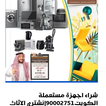
شراء اجهزة مستعملة
الكويت90002751|نشتري الاثاث