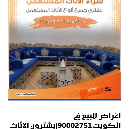
اغراض للبيع في
الكويت90002751|يشترون الاثاث