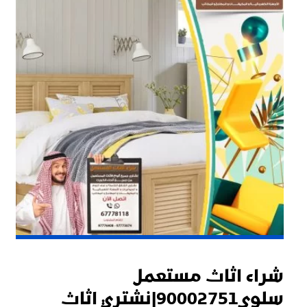
شراء اثاث مستعمل
سلوى90002751|نشتري اثاث