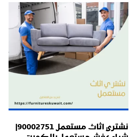
نشتري اثاث مستعمل 90002751|