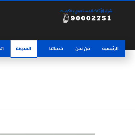
الرئيسية
من نحن
خدماتنا
المدونة
ات
نشتري مكيفات مستعملة 90002751