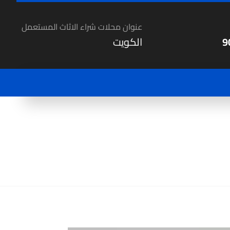
عنوان محلات شراء الاثاث المستعمل
9
الكويت
ات
شراء المستعمل
نشتري مكيفات مستعملة 90002751