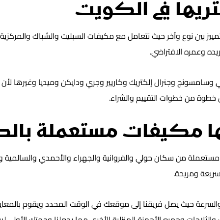
تريها في الكويت
ييز بين نوع وآخر حيث نتعامل مع مكيفات السبليت والشباك والمركزية
يده وعمره الافتراضي.
جي وسامسونج وجنرال إلكتريك وكاريير وجري ودايكن وميديا وغيرها ل
 خطوة من خطوات التقييم والشراء.
نها مكيفات مستعملة بال
ستعملة من سكان حولي والفروانية والجهراء والأحمدي والسالمية وخ
ريعة ومريحة.
رعة حيث يصل فريقنا إلى موقعك في الوقت المحدد ويقوم بالمعاينة و
ثلاجات وجميع الأجهزة المنزلية الأخرى مما يجعلنا وجهتك الأولى لبيع 