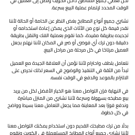
نحن نغطي جميع المناطق داخل الكويت ونصل إلى العميل في
الوقت المحدد لإتمام عملية البيع بسرعة.
نشتري جميع أنواع المطابخ بغض النظر عن الخامة أو الحالة لأننا
نقدر قيمة كل نوع من الأثاث الذي يمكن إعادة استخدامه أو
تجديده بطريقة مفيدة، كما نقوم بعملية الفك والنقل بطريقة
دقيقة دون ترك أي فوضى أو ضرر في المكان لأننا نهتم بجعل
العميل مرتاحًا في كل مرحلة من مراحل البيع.
نتعامل بلطف واحترام لأننا نؤمن أن العلاقة الجيدة مع العميل
تبدأ من الثقة في التنفيذ والوضوح في السعر لذلك نحرص على
الالتزام بالموعد والدفع في الوقت نفسه.
في النهاية فإن التواصل معنا هو الخيار الأفضل لكل من يريد
بيع مطبخه بسهولة وسرعة لأننا نشتري من المنزل مباشرة
وندفع فورًا بعد المعاينة مما يجعل التعامل معنا بسيط وواضح
في كل خطوة.
بدلًا من ترك مطبخك القديم دون استخدام يمكنك التواصل معنا
لأننا نشتري جميع أنواع المطابخ المستعملة في الكويت ونقوم