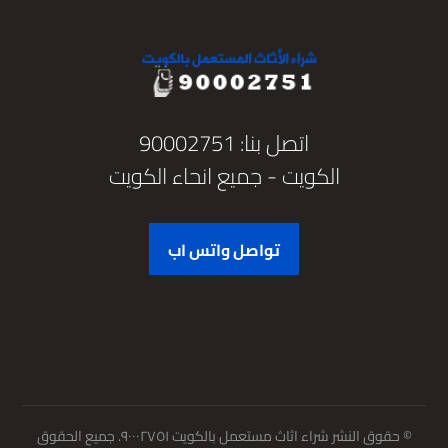
اتصل بنا: 90002751
الكويت - جميع انحاء الكويت
تواصل واتس اب
© حقوق النشر شراء اثاث مستعمل بالكويت ٩٠٠٠٢٧٥١. جميع الحقوق