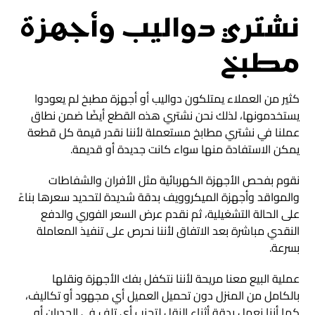
نشتري دواليب وأجهزة
مطبخ
كثير من العملاء يمتلكون دواليب أو أجهزة مطبخ لم يعودوا
يستخدمونها، لذلك نحن نشتري هذه القطع أيضًا ضمن نطاق
عملنا في نشتري مطابخ مستعملة لأننا نقدر قيمة كل قطعة
يمكن الاستفادة منها سواء كانت جديدة أو قديمة.
نقوم بفحص الأجهزة الكهربائية مثل الأفران والشفاطات
والمواقد وأجهزة الميكروويف بدقة شديدة لتحديد سعرها بناءً
على الحالة التشغيلية، ثم نقدم عرض السعر الفوري والدفع
النقدي مباشرة بعد الاتفاق لأننا نحرص على تنفيذ المعاملة
بسرعة.
عملية البيع معنا مريحة لأننا نتكفل بفك الأجهزة ونقلها
بالكامل من المنزل دون تحميل العميل أي مجهود أو تكاليف،
كما أننا نعمل بدقة أثناء النقل لتجنب أي تلف في الجدران أو