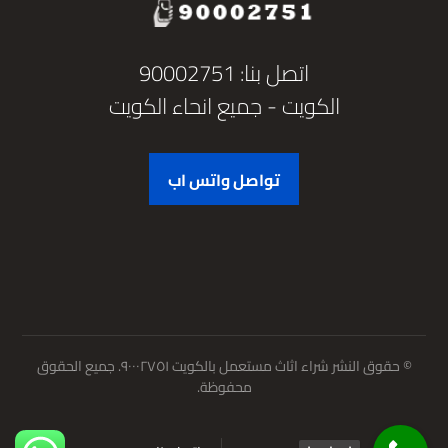
اتصل بنا: 90002751
الكويت - جميع انحاء الكويت
تواصل واتس اب
© حقوق النشر شراء اثاث مستعمل بالكويت ٩٠٠٠٢٧٥١. جميع الحقوق
محفوظة.