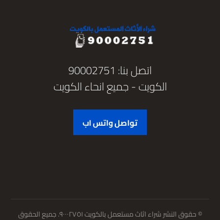
اتصل بنا: 90002751
الكويت - جميع انحاء الكويت
تواصل واتس اب
© حقوق النشر شراء اثاث مستعمل بالكويت ٩٠٠٠٢٧٥١. جميع الحقوق