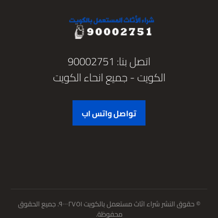
اتصل بنا: 90002751
الكويت - جميع انحاء الكويت
تواصل واتس اب
© حقوق النشر شراء اثاث مستعمل بالكويت ٩٠٠٠٢٧٥١. جميع الحقوق
محفوظة.