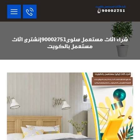
شراء اثاث مستعمل سلوى90002751|نشتري اثاث
مستعمل بالكويت