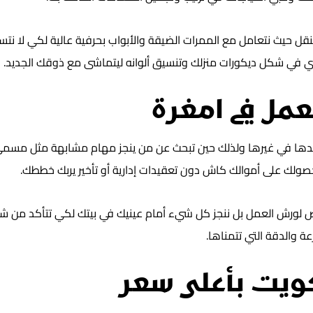
نقل حيث نتعامل مع الممرات الضيقة والأبواب بحرفية عالية لكي لا 
ري في شكل ديكورات منزلك وتنسيق ألوانه ليتماشى مع ذوقك الجديد.
مل في امغرة
جدها في غيرها ولذلك حين تبحث عن من ينجز مهام مشابهة مثل مسمى 
لك على أموالك كاش دون تعقيدات إدارية أو تأخير يربك خططك.
راض لورش العمل بل ننجز كل شيء أمام عينيك في بيتك لكي تتأكد من 
 والدقة التي تتمناها.
ويت بأعلى سعر