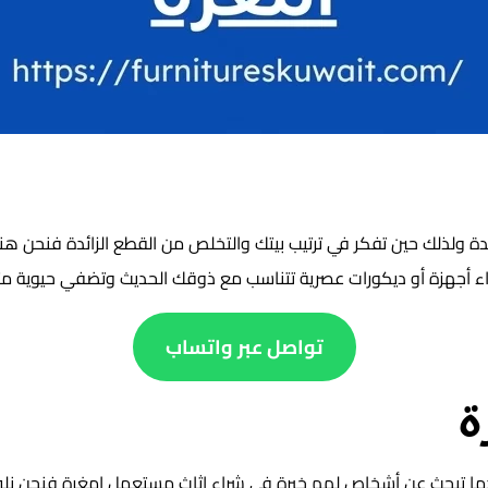
دة ولذلك حين تفكر في ترتيب بيتك والتخلص من القطع الزائدة فنحن ه
ء أجهزة أو ديكورات عصرية تتناسب مع ذوقك الحديث وتضفي حيوية متجد
تواصل عبر واتساب
ة
ا تبحث عن أشخاص لهم خبرة في شراء اثاث مستعمل امغرة فنحن نلبي 