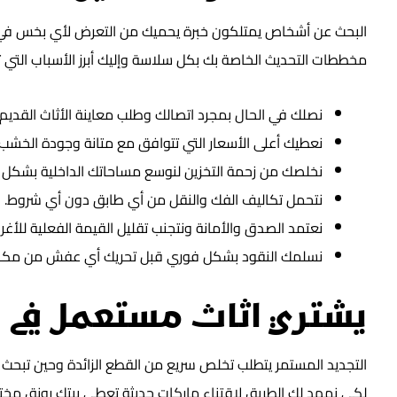
البحث عن أشخاص يمتلكون خبرة يحميك من التعرض لأي بخس في ال
مخططات التحديث الخاصة بك بكل سلاسة وإليك أبرز الأسباب التي تجع
نصلك في الحال بمجرد اتصالك وطلب معاينة الأثاث القديم.
نعطيك أعلى الأسعار التي تتوافق مع متانة وجودة الخشب.
نخلصك من زحمة التخزين لنوسع مساحاتك الداخلية بشكل ك
نتحمل تكاليف الفك والنقل من أي طابق دون أي شروط.
نعتمد الصدق والأمانة ونتجنب تقليل القيمة الفعلية للأغر
نسلمك النقود بشكل فوري قبل تحريك أي عفش من مكان
يشتري اثاث مستعمل في 
التجديد المستمر يتطلب تخلص سريع من القطع الزائدة وحين تبحث
لكي نمهد لك الطريق لاقتناء ماركات حديثة تعطي بيتك رونق مختل