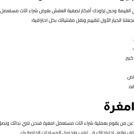
قيمة وحين تراودك أفكار تصفية العفش بغرض شراء اثاث مستعمل امغ
لنا الخيار الأول لتقييم ونقل مقتنياتك بكل احترافية:
بير.
اض.
ه.
امغرة
 عن من يقوم بعملية شراء اثاث مستعمل امغرة فنحن نلبي ندائك ونصل
ف وتلبي احتياجاتك في ترتيب وتجميل المساحات الخاصة بك.