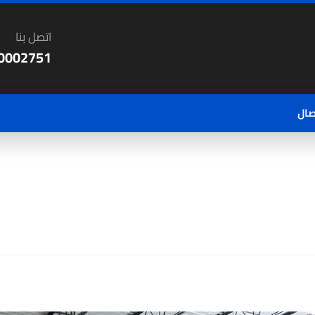
اتصل بنا
0002751
صال
المقالات
شراء