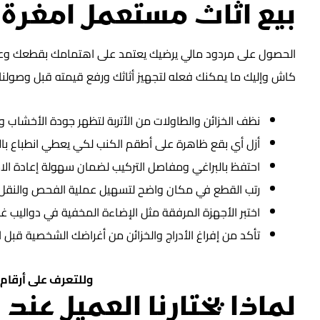
بيع اثاث مستعمل امغرة
الحصول على مردود مالي يرضيك يعتمد على اهتمامك بقطعك وعندم
كاش وإليك ما يمكنك فعله لتجهيز أثاثك ورفع قيمته قبل وصولن
نظف الخزائن والطاولات من الأتربة لتظهر جودة الأخشاب و
أزل أي بقع ظاهرة على أطقم الكنب لكي يعطي انطباع بال
احتفظ بالبراغي ومفاصل التركيب لضمان سهولة إعادة الا
رتب القطع في مكان واضح لتسهيل عملية الفحص والنقل ا
اختبر الأجهزة المرفقة مثل الإضاءة المخفية في دواليب غر
تأكد من إفراغ الأدراج والخزائن من أغراضك الشخصية قبل 
وللتعرف على أرقام
لماذا يختارنا العميل عند 