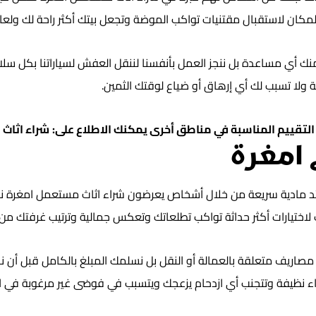
ان لاستقبال مقتنيات تواكب الموضة وتجعل بيتك أكثر راحة لك ولعائ
 منك أي مساعدة بل ننجز العمل بأنفسنا لننقل العفش لسياراتنا بكل 
ة ولا تسبب لك أي إرهاق أو ضياع لوقتك الثمين.
التقييم المناسبة في مناطق أخرى يمكنك الاطلاع على:
شراء اثاث
 امغرة
ائد مادية سريعة من خلال أشخاص يعرضون شراء اثاث مستعمل امغرة ن
ختيارات أكثر حداثة تواكب تطلعاتك وتعكس جمالية وترتيب غرفتك من 
مصاريف متعلقة بالعمالة أو النقل بل نسلمك المبلغ بالكامل قبل أن 
جواء نظيفة وتتجنب أي ازدحام يزعجك ويتسبب في فوضى غير مرغوبة في ا