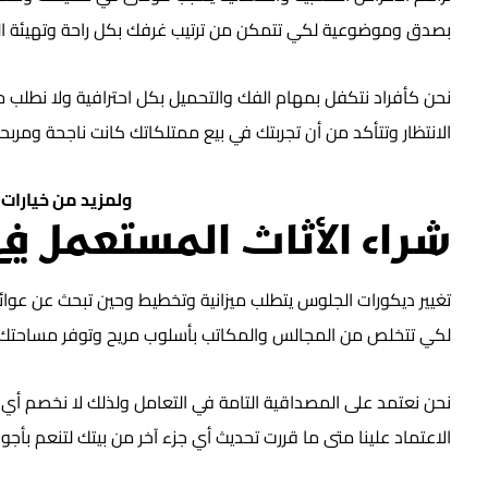
بصدق وموضوعية لكي تتمكن من ترتيب غرفك بكل راحة وتهيئة المك
نحن كأفراد نتكفل بمهام الفك والتحميل بكل احترافية ولا نطلب
الانتظار وتتأكد من أن تجربتك في بيع ممتلكاتك كانت ناجحة ومربح
ولمزيد من خيارات 
شراء الأثاث المستعمل في
تغيير ديكورات الجلوس يتطلب ميزانية وتخطيط وحين تبحث عن عو
لكي تتخلص من المجالس والمكاتب بأسلوب مريح وتوفر مساحتك لا
نحن نعتمد على المصداقية التامة في التعامل ولذلك لا نخصم أي 
الاعتماد علينا متى ما قررت تحديث أي جزء آخر من بيتك لتنعم بأ