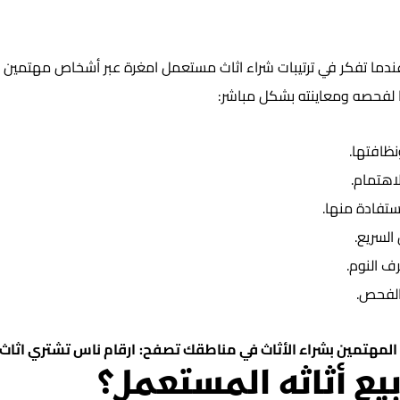
ا تفكر في ترتيبات شراء اثاث مستعمل امغرة عبر أشخاص مهتمين فنحن
ا لفحصه ومعاينته بشكل مباشر:
نظافتها.
اهتمام.
ستفادة منها.
لسريع.
ف النوم.
الفحص.
 المهتمين بشراء الأثاث في مناطقك تصفح:
ارقام ناس تشتري اثا
بيع أثاثه المستعمل؟