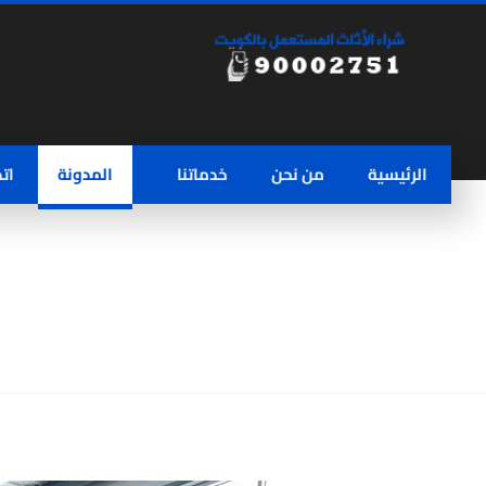
الرئيسية
من نحن
خدماتنا
المدونة
ات
شراء اثاث مستعمل امغرة | 90002751