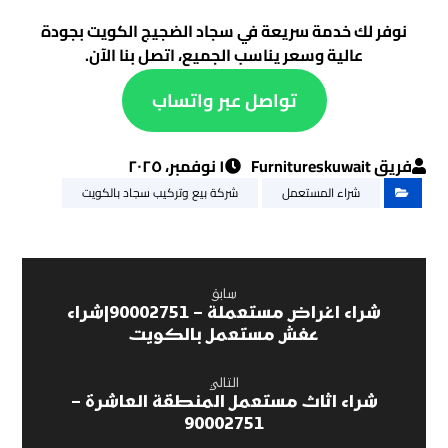
نوفر لك خدمة سريعة في سجاد الضجيج الكويت بجودة
عالية وسعر يناسب الجميع، اتصل بنا الآن.
تواصل عبر واتساب
فريق Furnitureskuwait
١ نوفمبر، ٢٠٢٥
شراء المستعمل
شركة بيع وتركيب سجاد بالكويت
سابق
شراء اغراض مستعملة – 90002751|شراء
عفش مستعمل بالكويت
التالي
شراء اثاث مستعمل المنطقة العاشرة –
90002751