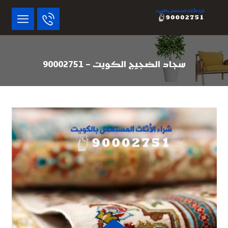
سجاد الضجيج الكويت – 90002751