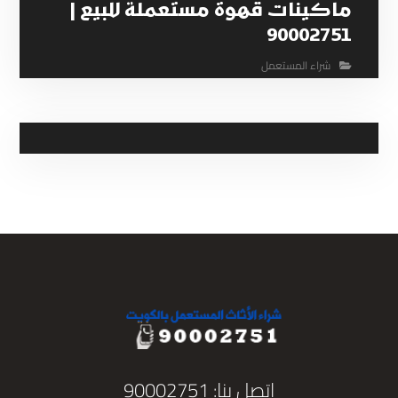
ماكينات قهوة مستعملة للبيع |
90002751
شراء المستعمل
اتصل بنا: 90002751