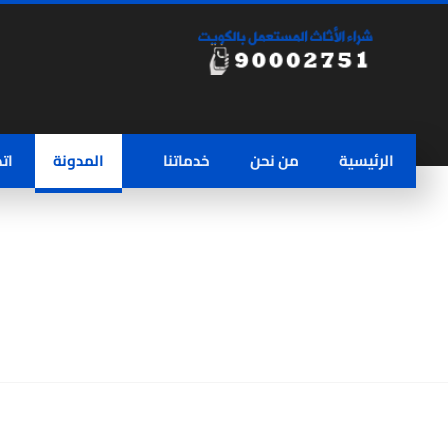
الرئيسية
من نحن
خدماتنا
المدونة
ات
رقم يشتري اثاث مستعمل بالكويت | 02751