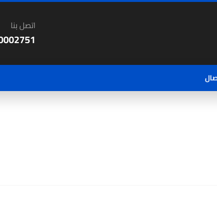
اتصل بنا
0002751
صال
900
المقالات
شراء اثا