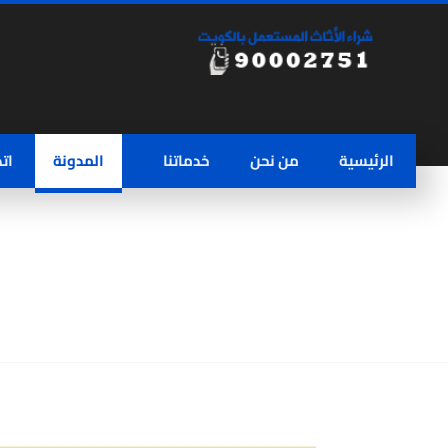
الرئيسية
من نحن
خدماتنا
المدونة
ات
ارقام شراء اجهزة مستعملة – 90002751