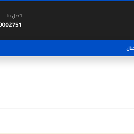
اتصل بنا
0002751
صال
المقالات